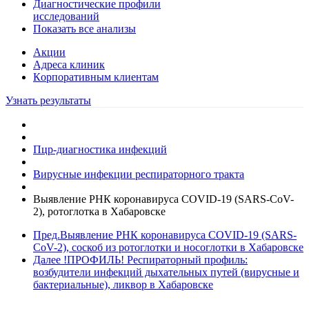
Диагностические профили
исследований
Показать все анализы
Акции
Адреса клиник
Кoрпоративным клиентам
Узнать результаты
Пцр-диагностика инфекций
Вирусные инфекции респираторного тракта
Выявление РНК коронавируса COVID-19 (SARS-CoV-
2), ротоглотка в Хабаровске
Пред.
Выявление РНК коронавируса COVID-19 (SARS-
CoV-2), соскоб из ротоглотки и носоглотки в Хабаровске
Далее
!ПРОФИЛЬ! Респираторный профиль:
возбудители инфекций дыхательных путей (вирусные и
бактериальные), ликвор в Хабаровске