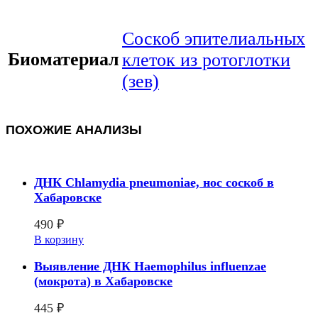
Соскоб эпителиальных
Биоматериал
клеток из ротоглотки
(зев)
ПОХОЖИЕ АНАЛИЗЫ
ДНК Chlamydia pneumoniae, нос соскоб в
Хабаровске
490
₽
В корзину
Выявление ДНК Haemophilus influenzae
(мокрота) в Хабаровске
445
₽