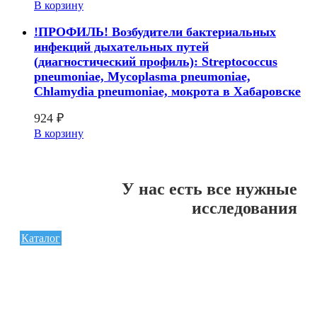
В корзину
!ПРОФИЛЬ! Возбудители бактериальных
инфекций дыхательных путей
(диагностический профиль): Streptococcus
pneumoniae, Mycoplasma pneumoniae,
Chlamydia pneumoniae, мокрота в Хабаровске
924
₽
В корзину
У нас есть все нужные
исследования
Каталог