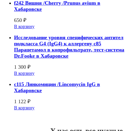
f242 Вишня /Cherry /Prunus avium в
Хабаровске
650
₽
В корзину
Исследование уровня специфических антител
подкласса G4 (IgG4) к аллергену с85
Парацетамол в копрофильтрате, тест-система
Dr.Fooke в Хабаровске
1 300
₽
В корзину
c115 Линкомицин /Lincomycin IgG в
Хабаровске
1 122
₽
В корзину
У нас есть все нужные