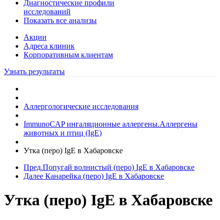
Диагностические профили
исследований
Показать все анализы
Акции
Адреса клиник
Кoрпоративным клиентам
Узнать результаты
Аллергологические исследования
ImmunoCAP ингаляционные аллергены.Аллергены
животных и птиц (IgE)
Утка (перо) IgE в Хабаровске
Пред.
Попугай волнистый (перо) IgE в Хабаровске
Далее
Канарейка (перо) IgE в Хабаровске
Утка (перо) IgE в Хабаровске