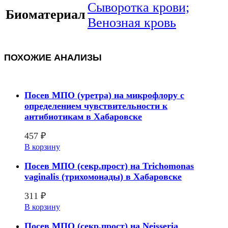
Сыворотка крови;
Биоматериал
Венозная кровь
ПОХОЖИЕ АНАЛИЗЫ
Посев МПО (уретра) на микрофлору с
определением чувcтвительности к
антибиотикам в Хабаровске
457
₽
В корзину
Посев МПО (секр.прост) на Trichomonas
vaginalis (трихомонады) в Хабаровске
311
₽
В корзину
Посев МПО (секр.прост) на Neisseria