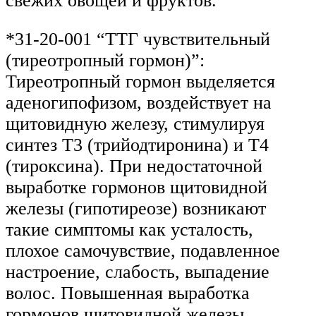
свежих овощей и фруктов.
*31-20-001 “ТТГ чувствительный
(тиреотропный гормон)”:
Тиреотропный гормон выделяется
аденогипофизом, воздействует на
щитовидную железу, стимулируя
синтез Т3 (трийодтиронина) и Т4
(тироксина). При недостаточной
выработке гормонов щитовидной
железы (гипотиреозе) возникают
такие симптомы как усталость,
плохое самочувствие, подавленное
настроение, слабость, выпадение
волос. Повышенная выработка
гормонов щитовидной железы