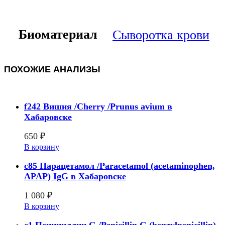
Биоматериал
Сыворотка крови
ПОХОЖИЕ АНАЛИЗЫ
f242 Вишня /Cherry /Prunus avium в
Хабаровске
650
₽
В корзину
c85 Парацетамол /Paracetamol (acetaminophen,
APAP) IgG в Хабаровске
1 080
₽
В корзину