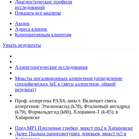
Диагностические профили
исследований
Показать все анализы
Акции
Адреса клиник
Кoрпоративным клиентам
Узнать результаты
Аллергологические исследования
Миксты ингаляционных аллергенов (определение
специфических IgE к смеси аллергенов, общий
результат)
Проф. аллергены PAX6, микст. Включает смесь
аллергенов: Этиленоксид (k78), Фталиевый ангидрид
(k79), Формальдегид (k80), Хлорамин-Т (k-85). в
Хабаровске
Пред.
MP1 Плесневые грибки, микст mx2 в Хабаровске
Далее
Пыльца раннецветущих деревьев, микст tx5 в