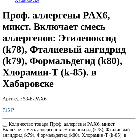
Хабаровске
Проф. аллергены PAX6,
микст. Включает смесь
аллергенов: Этиленоксид
(k78), Фталиевый ангидрид
(k79), Формальдегид (k80),
Хлорамин-Т (k-85). в
Хабаровске
Артикул:
53-E-PAX6
715
₽
Количество товара Проф. аллергены PAX6, микст.
Включает смесь аллергенов: Этиленоксид (k78), Фталиевый
ангидрид (k79), Формальдегид (k80), Хлорамин-Т (k-85). в