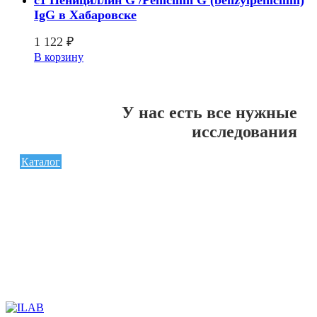
c1 Пенициллин G /Penicillin G (benzylpenicillin)
IgG в Хабаровске
1 122
₽
В корзину
У нас есть все нужные
исследования
Каталог