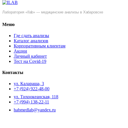
Лаборатория «Ilab» — медицинские анализы в Хабаровске
Меню
Где сдать анализы
Каталог анализов
Корпоративным клиентам
Акции
Личный кабинет
Тест на Covid-19
Контакты
ул. ​Калараша, 3
+7 (924) 922-48-00
ул. ​Тихоокеанская, 118
+7 (994) 138-22-11
habmedlab@yandex.ru