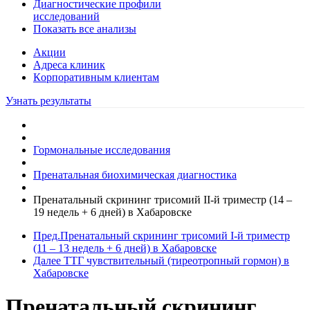
Диагностические профили
исследований
Показать все анализы
Акции
Адреса клиник
Кoрпоративным клиентам
Узнать результаты
Гормональные исследования
Пренатальная биохимическая диагностика
Пренатальный скрининг трисомий II-й триместр (14 –
19 недель + 6 дней) в Хабаровске
Пред.
Пренатальный скрининг трисомий I-й триместр
(11 – 13 недель + 6 дней) в Хабаровске
Далее
ТТГ чувствительный (тиреотропный гормон) в
Хабаровске
Пренатальный скрининг