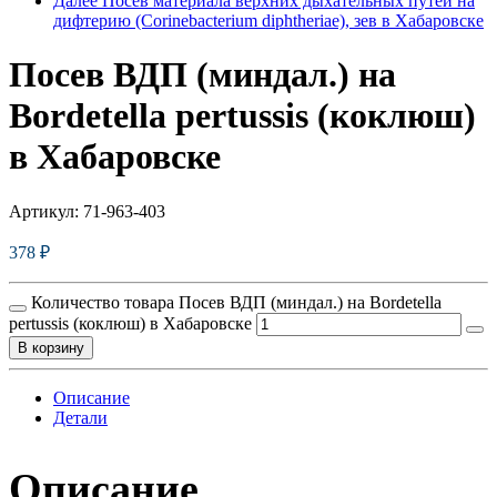
Далее
Посев материала верхних дыхательных путей на
дифтерию (Corinebacterium diphtheriae), зев в Хабаровске
Посев ВДП (миндал.) на
Bordetella pertussis (коклюш)
в Хабаровске
Артикул:
71-963-403
378
₽
Количество товара Посев ВДП (миндал.) на Bordetella
pertussis (коклюш) в Хабаровске
В корзину
Описание
Детали
Описание