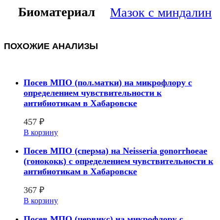
Биоматериал
Мазок с миндалин
ПОХОЖИЕ АНАЛИЗЫ
Посев МПО (пол.матки) на микрофлору с
определением чувcтвительности к
антибиотикам в Хабаровске
457
₽
В корзину
Посев МПО (сперма) на Neisseria gonorrhoeae
(гонококк) с определением чувcтвительности к
антибиотикам в Хабаровске
367
₽
В корзину
Посев МПО (цервикс) на микрофлору с