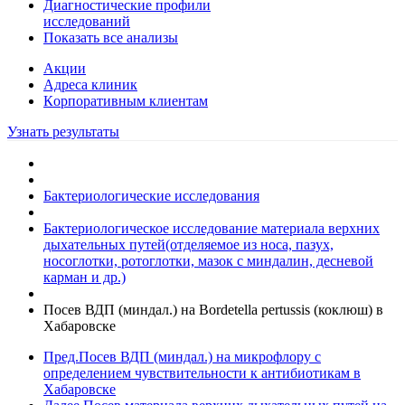
Диагностические профили
исследований
Показать все анализы
Акции
Адреса клиник
Кoрпоративным клиентам
Узнать результаты
Бактериологические исследования
Бактериологическое исследование материала верхних
дыхательных путей(отделяемое из носа, пазух,
носоглотки, ротоглотки, мазок с миндалин, десневой
карман и др.)
Посев ВДП (миндал.) на Bordetella pertussis (коклюш) в
Хабаровске
Пред.
Посев ВДП (миндал.) на микрофлору с
определением чувcтвительности к антибиотикам в
Хабаровске