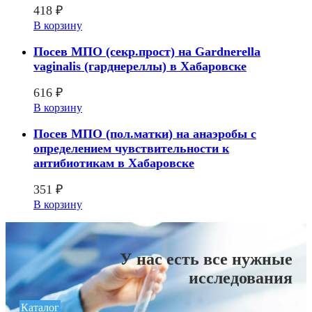
418
₽
В корзину
Посев МПО (секр.прост) на Gardnerella
vaginalis (гарднереллы) в Хабаровске
616
₽
В корзину
Посев МПО (пол.матки) на анаэробы с
определением чувcтвительности к
антибиотикам в Хабаровске
351
₽
В корзину
У нас есть все нужные
исследования
Каталог