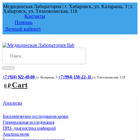
Медицинская Лаборатория | г. Хабаровск, ул. Калараша, 3 | г.
Хабаровск, ул. ​Тихоокеанская, 118
Контакты
Помощь
Личный кабинет
+7 (924) 922-48-00
+7 (994) 138‒22‒11
ул. ​Калараша, 3
ул. ​Тихоокеанская, 118
Cart
0
₽
Анализы
Биохимические исследования крови
Гормональные исследования
ПРЦ- диагностика инфекций
Анализы мочи