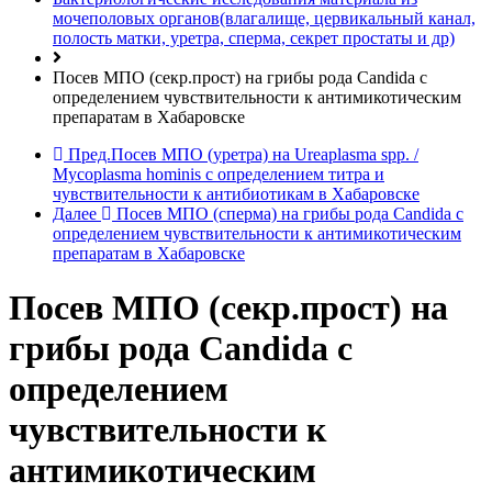
мочеполовых органов(влагалище, цервикальный канал,
полость матки, уретра, сперма, секрет простаты и др)
Посев МПО (секр.прост) на грибы рода Candida с
определением чувствительности к антимикотическим
препаратам в Хабаровске
Пред.
Посев МПО (уретра) на Ureaplasma spp. /
Mycoplasma hominis с определением титра и
чувствительности к антибиотикам в Хабаровске
Далее
Посев МПО (сперма) на грибы рода Candida с
определением чувствительности к антимикотическим
препаратам в Хабаровске
Посев МПО (секр.прост) на
грибы рода Candida с
определением
чувствительности к
антимикотическим