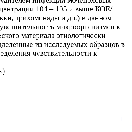
збудителем инфекции мочеполовых
нцентрации 104 – 105 и выше КОЕ/
ки, трихомонады и др.) в данном
Чувствительность микроорганизмов к
еского материала этиологически
ыделенные из исследуемых образцов в
ределения чувствительности к
х)