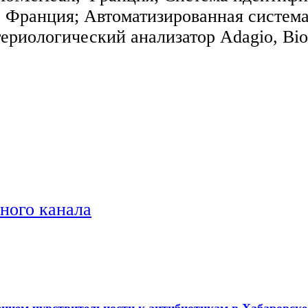
, Франция; Автоматизированная систем
териологический анализатор Adagio, Bio
ного канала
ением чувcтвительности к антибиотикам в Хабаровске