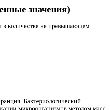
енные значения)
ры в количестве не превышающем
 Франция; Бактериологический
икации микроорганизмов методом масс-