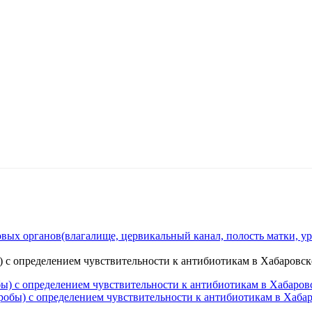
ых органов(влагалище, цервикальный канал, полость матки, урет
 с определением чувствительности к антибиотикам в Хабаровск
ы) с определением чувствительности к антибиотикам в Хабаров
робы) с определением чувствительности к антибиотикам в Хаба