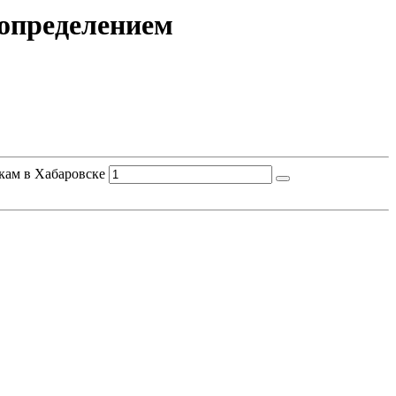
 определением
кам в Хабаровске