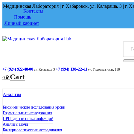
Медицинская Лаборатория | г. Хабаровск, ул. Калараша, 3 | г. Ха
Контакты
Помощь
Личный кабинет
+7 (924) 922-48-00
+7 (994) 138‒22‒11
ул. ​Калараша, 3
ул. ​Тихоокеанская, 118
Cart
0
₽
Анализы
Биохимические исследования крови
Гормональные исследования
ПРЦ- диагностика инфекций
Анализы мочи
Бактериологические исследования