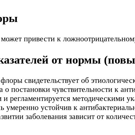
оры
ожет привести к ложноотрицательному
азателей от нормы (пов
флоры свидетельствует об этиологичес
а о постановки чувствительности к ан
 и регламентируется методическими ука
ель умеренно устойчив к антибактериаль
азвитии заболевания зависит от количес