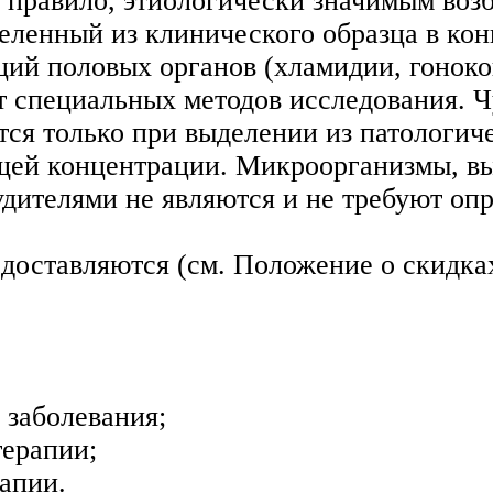
к правило, этиологически значимым во
еленный из клинического образца в ко
ий половых органов (хламидии, гонокок
т специальных методов исследования. 
ся только при выделении из патологич
ющей концентрации. Микроорганизмы, в
дителями не являются и не требуют оп
едоставляются (см. Положение о скидка
 заболевания;
ерапии;
апии.