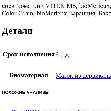
спектрометрии VITEK MS, bioMerieux
Color Gram, bioMerieux, Франция; Бак
Детали
Срок исполнения
6 р.д.
Биоматериал
Мазок из цервикаль
ПОХОЖИЕ АНАЛИЗЫ
Посев МПО (цервикс) на микрофлору с определ