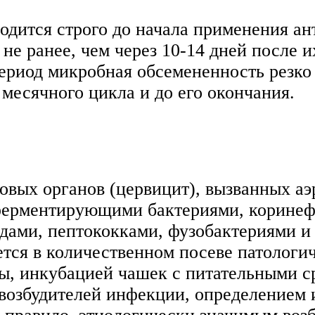
одится строго до начала применения а
не ранее, чем через 10-14 дней после 
период микробная обсемененность резко
 месячного цикла и до его окончания.
вых органов (цервицит), вызванных аэр
еферментирующими бактериями, коринеф
дами, пептококками, фузобактериями и 
тся в количественном посеве патологич
ды, инкубацией чашек с питательными с
озбудителей инфекции, определением 