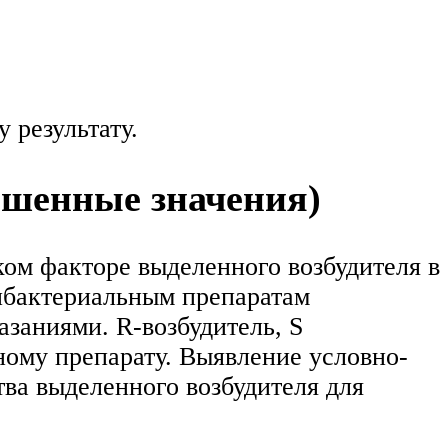
 результату.
ышенные значения)
ком факторе выделенного возбудителя в
тибактериальным препаратам
заниями. R-возбудитель, S
ному препарату. Выявление условно-
тва выделенного возбудителя для