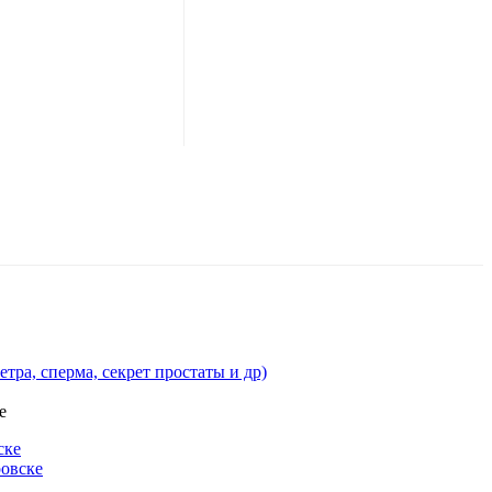
ра, сперма, секрет простаты и др)
е
ске
ровске