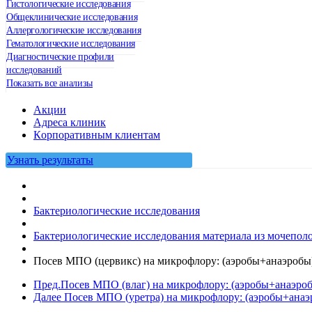
Гистологические исследования
Общеклинические исследования
Аллергологические исследования
Гематологические исследования
Диагностические профили
исследований
Показать все анализы
Акции
Адреса клиник
Кoрпоративным клиентам
Узнать результаты
Бактериологические исследования
Бактериологические исследования материала из мочеполов
Посев МПО (цервикс) на микрофлору: (аэробы+анаэробы)
Пред.
Посев МПО (влаг) на микрофлору: (аэробы+анаэроб
Далее
Посев МПО (уретра) на микрофлору: (аэробы+анаэ