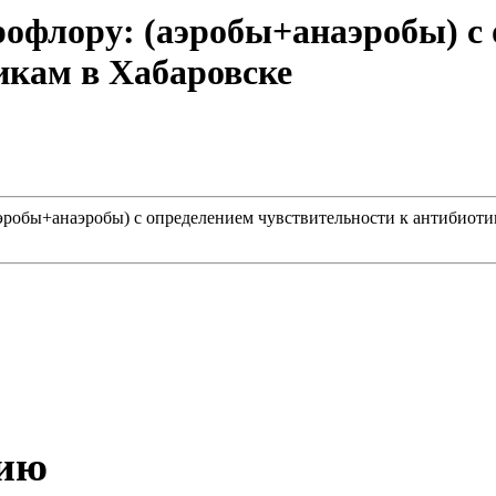
офлору: (аэробы+анаэробы) с
икам в Хабаровске
эробы+анаэробы) с определением чувствительности к антибиоти
нию