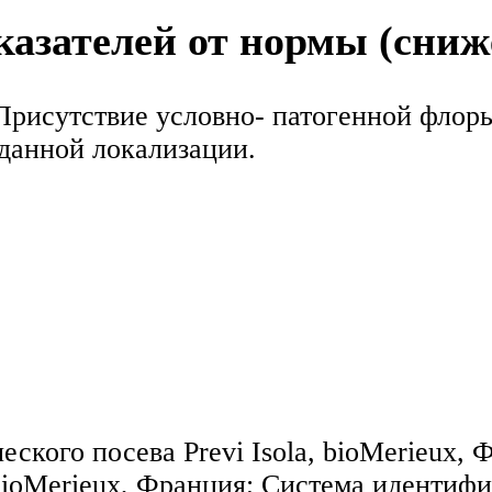
азателей от нормы (сниж
 Присутствие условно- патогенной фло
 данной локализации.
ского посева Previ Isola, bioMerieux,
bioMerieux, Франция; Система идентиф