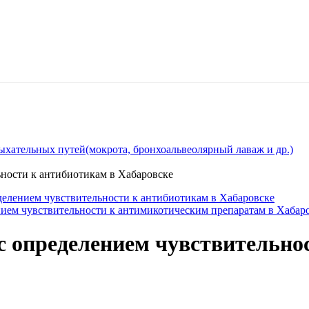
ыхательных путей(мокрота, бронхоальвеолярный лаваж и др.)
ьности к антибиотикам в Хабаровске
делением чувcтвительности к антибиотикам в Хабаровске
ением чувствительности к антимикотическим препаратам в Хабар
 с определением чувcтвительно