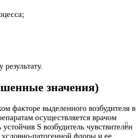
оцесса;
 результату.
ышенные значения)
ком факторе выделенного возбудителя в
репаратам осуществляется врачом
 устойчив S возбудитель чувствителен
 условно-патогенной флоры и ее