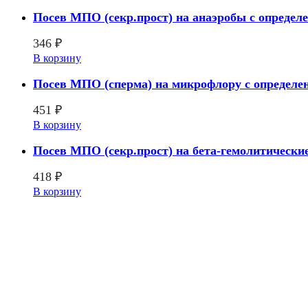
Посев МПО (секр.прост) на анаэробы с определ
346
₽
В корзину
Посев МПО (сперма) на микрофлору с определе
451
₽
В корзину
Посев МПО (секр.прост) на бета-гемолитические
418
₽
В корзину