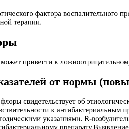
гического фактора воспалительного пр
ной терапии.
оры
ожет привести к ложноотрицательному
азателей от нормы (пов
флоры свидетельствует об этиологичес
вствительности к антибактериальным п
одическими указаниями. R-возбудитель
нтибактериальному препарату.Выявление