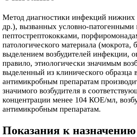
Метод диагностики инфекций нижних д
др.), вызванных условно-патогенными 
пептострептококками, порфиромонадам
патологического материала (мокрота,
выделением возбудителей инфекции, о
правило, этиологически значимым воз
выделенный из клинического образца 
антимикробным препаратам производит
значимого возбудителя в соответству
концентрации менее 104 КОЕ/мл, возбу
антимикробным препаратам.
Показания к назначению