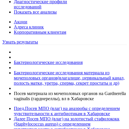
Диагностические профили
исследований
Показать все анализы
Акции
Адреса клиник
Кoрпоративным клиентам
Узнать результаты
Бактериологические исследования
Бактериологические исследования материала из
мочеполовых органов(влагалище, цервикальный канал,
полость матки, уретра, сперма, секрет простаты и др)
Посев материала из мочеполовых органов на Gardnerella
vaginalis (гарднереллы), вл в Хабаровске
Пред.
Посев МПО (влаг) на анаэробы с определением
чувcтвительности к антибиотикам в Хабаровске
Далее
Посев МПО (влаг) на золотистый стафилококк
(Staphylococcus aureus) с определением