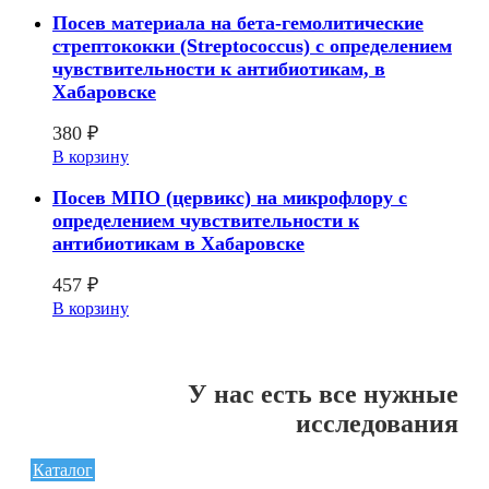
Посев материала на бета-гемолитические
стрептококки (Streptococcus) с определением
чувcтвительности к антибиотикам, в
Хабаровске
380
₽
В корзину
Посев МПО (цервикс) на микрофлору с
определением чувcтвительности к
антибиотикам в Хабаровске
457
₽
В корзину
У нас есть все нужные
исследования
Каталог