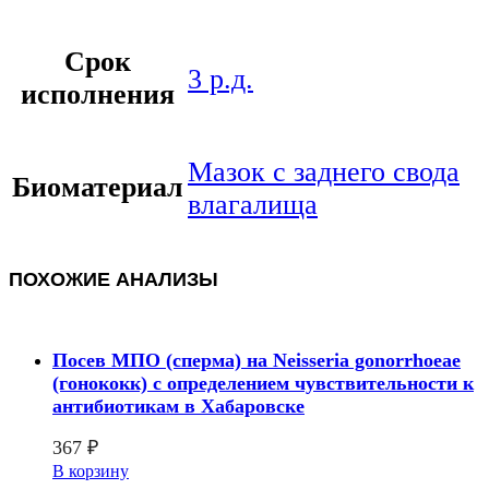
Срок
3 р.д.
исполнения
Мазок с заднего свода
Биоматериал
влагалища
ПОХОЖИЕ АНАЛИЗЫ
Посев МПО (сперма) на Neisseria gonorrhoeae
(гонококк) с определением чувcтвительности к
антибиотикам в Хабаровске
367
₽
В корзину