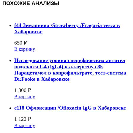
ПОХОЖИЕ АНАЛИЗЫ
f44 Земляника /Strawberry /Fragaria vesca в
Хабаровске
650
₽
В корзину
Исследование уровня специфических антител
подкласса G4 (IgG4) к аллергену с85
Парацетамол в копрофильтрате, тест-система
Dr.Fooke в Хабаровске
1 300
₽
В корзину
c118 Офлоксацин /Ofloxacin IgG в Хабаровске
1 122
₽
В корзину