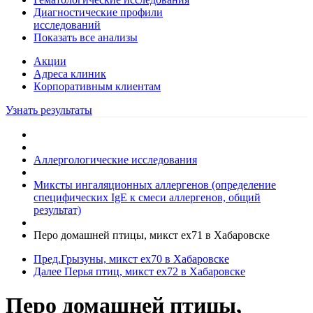
Диагностические профили
исследований
Показать все анализы
Акции
Адреса клиник
Кoрпоративным клиентам
Узнать результаты
Аллергологические исследования
Миксты ингаляционных аллергенов (определение
специфических IgE к смеси аллергенов, общий
результат)
Перо домашней птицы, микст ex71 в Хабаровске
Пред.
Грызуны, микст ex70 в Хабаровске
Далее
Перья птиц, микст ex72 в Хабаровске
Перо домашней птицы,