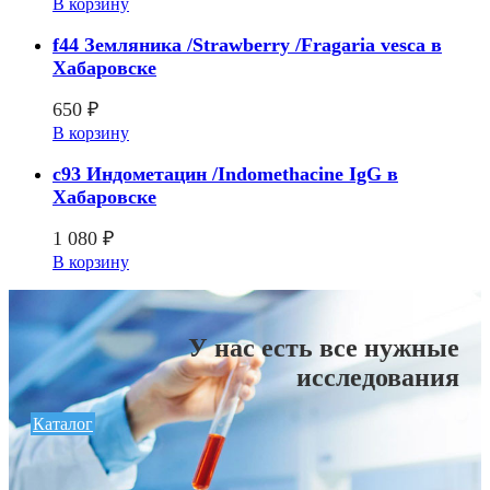
В корзину
f44 Земляника /Strawberry /Fragaria vesca в
Хабаровске
650
₽
В корзину
c93 Индометацин /Indomethacine IgG в
Хабаровске
1 080
₽
В корзину
У нас есть все нужные
исследования
Каталог