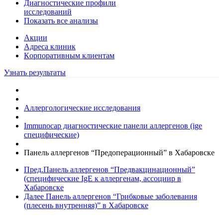
Диагностические профили
исследований
Показать все анализы
Акции
Адреса клиник
Кoрпоративным клиентам
Узнать результаты
Аллергологические исследования
Immunocap диагностические панели аллергенов (ige
специфические)
Панель аллергенов “Предоперационный” в Хабаровске
Пред.
Панель аллергенов “Предвакцинационный”
(специфические IgE к аллергенам, ассоциир в
Хабаровске
Далее
Панель аллергенов “Грибковые заболевания
(плесень внутренняя)” в Хабаровске