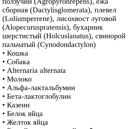
ползучий (Agropyronrepens), ежа
сборная (Dactylisglomerata), плевел
(Loliumperrene), лисохвост луговой
(Alopecuruspratensis), бухарник
шерстистый (Holcuslanatus), свинорой
пальчатый (Cynodondactylon)
• Кошка
• Собака
• Alternaria alternata
• Молоко
• Альфа-лактальбумин
• Бета-лактоглобулин
• Казеин
• Белок яйца
• Желток яйца