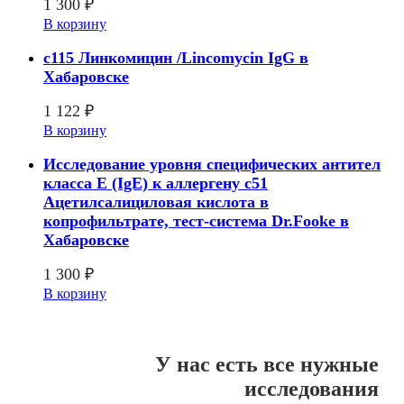
1 300
₽
В корзину
c115 Линкомицин /Lincomycin IgG в
Хабаровске
1 122
₽
В корзину
Исследование уровня специфических антител
класса E (IgE) к аллергену c51
Ацетилсалициловая кислота в
копрофильтрате, тест-система Dr.Fooke в
Хабаровске
1 300
₽
В корзину
У нас есть все нужные
исследования