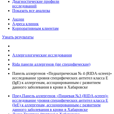
Диагностические профили
исследований
Показать все анализы
Акции
Адреса клиник
Кoрпоративным клиентам
Узнать результаты
Аллергологические исследования
Rida панели аллергенов (ige специфические)
Панель аллергенов «Педиатрическая № 4 (RIDA-screen)»
исследование уровня специфических антител класса E
(IgE) к аллергенам, ассоциированным с развитием
данного заболевания в крови в Хабаровске
Пред.
Панель аллергенов «Пищевая №3 (RIDA-screen)»
исследование уровня специфических антител класса E
(IgE) к аллергенам, ассоциированным с развитием
данного заболевания в крови в Хабаровске