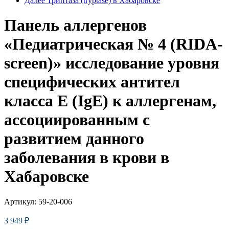
Далее
Триптаза (tryptase) в Хабаровске
Панель аллергенов
«Педиатрическая № 4 (RIDA-
screen)» исследование уровня
специфических антител
класса E (IgE) к аллергенам,
ассоциированным с
развитием данного
заболевания в крови в
Хабаровске
Артикул:
59-20-006
3 949
₽