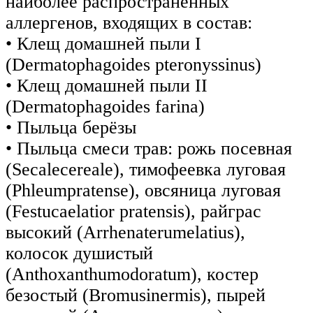
наиболее распространенных
аллергенов, входящих в состав:
• Клещ домашней пыли I
(Dermatophagoides pteronyssinus)
• Клещ домашней пыли II
(Dermatophagoides farina)
• Пыльца берёзы
• Пыльца смеси трав: рожь посевная
(Secalecereale), тимофеевка луговая
(Phleumpratense), овсяница луговая
(Festucaelatior pratensis), райграс
высокий (Arrhenaterumelatius),
колосок душистый
(Anthoxanthumodoratum), костер
безостый (Bromusinermis), пырей