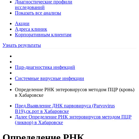
Диагностические профили
исследований
Показать все анализы
Акции
Адреса клиник
Кoрпоративным клиентам
Узнать результаты
Пцр-диагностика инфекций
Системные вирусные инфекции
Определение РНК энтеровирусов методом ПЦР (кровь)
в Хабаровске
Пред.
Выявление ДНК парвовируса (Parvovirus
B19),ск.рот в Хабаровске
Далее
Определение РНК энтеровирусов методом ПЦР
(ликвор) в Хабаровске
Определение РНК