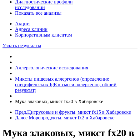
Диагностические профили
исследований
Показать все анализы
Акции
Адреса клиник
Кoрпоративным клиентам
Узнать результаты
Аллергологические исследования
Миксты пищевых аллергенов (определение
специфических IgE к смеси аллергенов, общий
результат)
Мука злаковых, микст fx20 в Хабаровске
Пред.
Цитрусовые и фрукты, микст fx15 в Хабаровске
Далее
Морепродукты, микст fx2 в Хабаровске
Мука злаковых, микст fx20 в