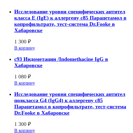
Исследование уровня специфических антител
класса E (IgE) к аллергену с85 Парацетамол в
копрофильтрате, тест-система Dr.Fooke в
Хабаровске
1 300
₽
В корзину
c93 Индометацин /Indomethacine IgG в
Хабаровске
1 080
₽
В корзину
Исследование уровня специфических антител
подкласса G4 (IgG4) к аллергену с85
Парацетамол в копрофильтрате, тест-система
Dr.Fooke в Хабаровске
1 300
₽
В корзину