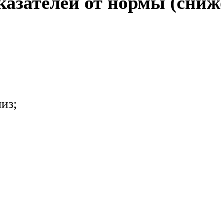
азателей от нормы (сниж
из;