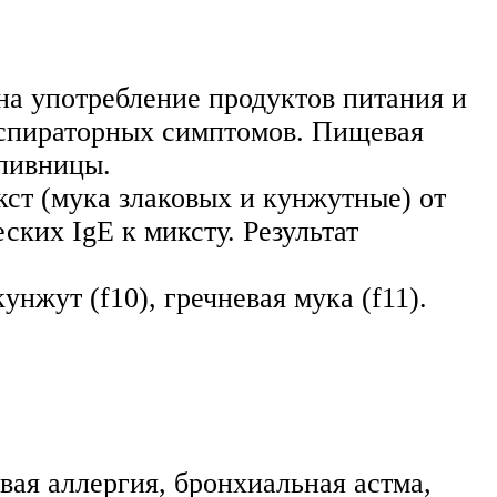
на употребление продуктов питания и
еспираторных симптомов. Пищевая
апивницы.
ст (мука злаковых и кунжутные) от
ких IgE к миксту. Результат
унжут (f10), гречневая мука (f11).
вая аллергия, бронхиальная астма,