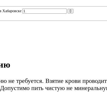
 в Хабаровске
нию
ю не требуется. Взятие крови проводитс
Допустимо пить чистую не минеральную