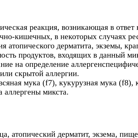
ическая реакция, возникающая в ответ 
очно-кишечных, в некоторых случаях р
ия атопического дерматита, экземы, кр
сть продуктов, входящих в данный мик
ние на определение аллергенспецифичес
 или скрытой аллергии.
сяная мука (f7), кукурузная мука (f8), к
 аллергены микста.
а, атопический дерматит, экзема, пище