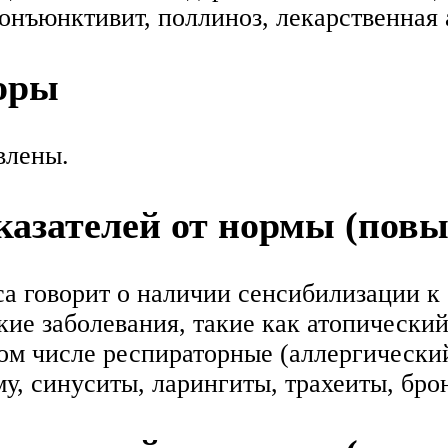
онъюнктивит, поллиноз, лекарственная 
оры
влены.
азателей от нормы (пов
а говорит о наличии сенсибилизации к
кие заболевания, такие как атопический
том числе респираторные (аллергически
, синуситы, ларингиты, трахеиты, бро