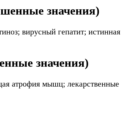
ышенные значения)
иноз; вирусный гепатит; истинная
енные значения)
щая атрофия мышц; лекарственные