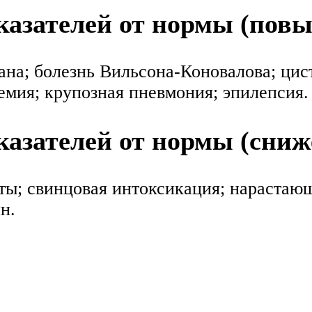
азателей от нормы (пов
на; болезнь Вильсона-Коновалова; цист
емия; крупозная пневмония; эпилепсия.
азателей от нормы (сниж
ты; свинцовая интоксикация; нарастаю
н.