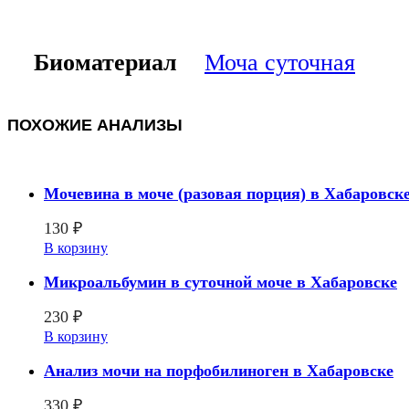
Биоматериал
Моча суточная
ПОХОЖИЕ АНАЛИЗЫ
Мочевина в моче (разовая порция) в Хабаровск
130
₽
В корзину
Микроальбумин в суточной моче в Хабаровске
230
₽
В корзину
Анализ мочи на порфобилиноген в Хабаровске
330
₽