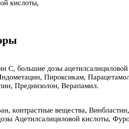
ой кислоты,
оры
ин С, большие дозы ацетилсалициловой 
ндометацин, Пироксикам, Парацетамол
пин, Преднизолон, Верапамил.
н, контрастные вещества, Винбластин,
дозы Ацетилсалициловой кислоты, Фуро