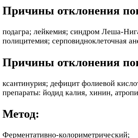
Причины отклонения пок
подагра; лейкемия; синдром Леша-Нига
полицитемия; серповидноклеточная ан
Причины отклонения пок
ксантинурия; дефицит фолиевой кисло
препараты: йодид калия, хинин, атропи
Метод:
Ферментативно-колориметрический;