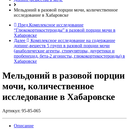
Мельдоний в разовой порции мочи, количественное
исследование в Хабаровске
Пред.
Комплексное исследование
“Глюкокортикостероиды” в разовой порции мочи в
Хабаровске
Далее
Комплексное исследование на содержание
допинг-веществ 5 групп в разовой порции мочи
(анаболические агенты, стимуляторы, диуретики и
пробенецид, бета-2 агонисты, глюкокортикостероиды) в
Хабаровске
Мельдоний в разовой порции
мочи, количественное
исследование в Хабаровске
Артикул:
95-85-065
Описание