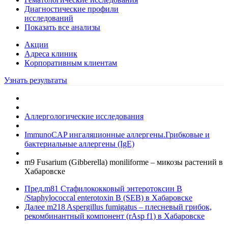
Диагностические профили
исследований
Показать все анализы
Акции
Адреса клиник
Кoрпоративным клиентам
Узнать результаты
Аллергологические исследования
ImmunoCAP ингаляционные аллергены.Грибковые и
бактериальные аллергены (IgE)
m9 Fusarium (Gibberella) moniliforme – микозы растений в
Хабаровске
Пред.
m81 Стафилококковый энтеротоксин B
/Staphylococcal enterotoxin B (SEB) в Хабаровске
Далее
m218 Aspergillus fumigatus – плесневый грибок,
рекомбинантный компонент (rAsp f1) в Хабаровске