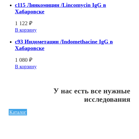
c115 Линкомицин /Lincomycin IgG в
Хабаровске
1 122
₽
В корзину
c93 Индометацин /Indomethacine IgG в
Хабаровске
1 080
₽
В корзину
У нас есть все нужные
исследования
Каталог