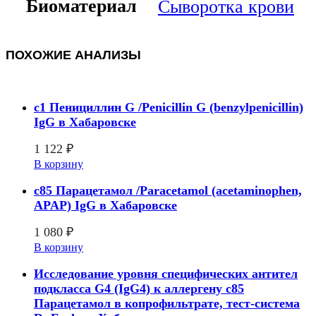
Биоматериал
Сыворотка крови
ПОХОЖИЕ АНАЛИЗЫ
c1 Пенициллин G /Penicillin G (benzylpenicillin)
IgG в Хабаровске
1 122
₽
В корзину
c85 Парацетамол /Paracetamol (acetaminophen,
APAP) IgG в Хабаровске
1 080
₽
В корзину
Исследование уровня специфических антител
подкласса G4 (IgG4) к аллергену с85
Парацетамол в копрофильтрате, тест-система