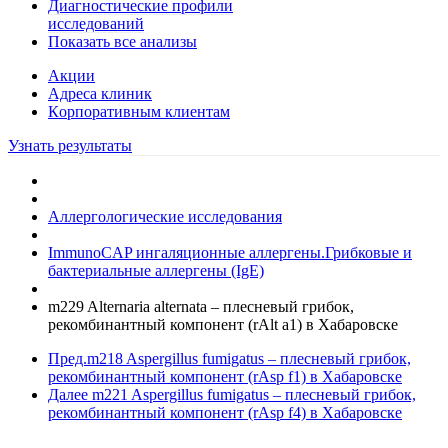
Диагностические профили
исследований
Показать все анализы
Акции
Адреса клиник
Кoрпоративным клиентам
Узнать результаты
Аллергологические исследования
ImmunoCAP ингаляционные аллергены.Грибковые и
бактериальные аллергены (IgE)
m229 Alternaria alternata – плесневый грибок,
рекомбинантный компонент (rAlt a1) в Хабаровске
Пред.
m218 Aspergillus fumigatus – плесневый грибок,
рекомбинантный компонент (rAsp f1) в Хабаровске
Далее
m221 Aspergillus fumigatus – плесневый грибок,
рекомбинантный компонент (rAsp f4) в Хабаровске