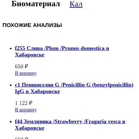
Биоматериал
Кал
ПОХОЖИЕ АНАЛИЗЫ
f255 Слива /Plum /Prunus domestica в
Хабаровске
650
₽
В корзину
c1 Пенициллин G /Penicillin G (benzylpenicillin)
IgG в Хабаровске
1 122
₽
В корзину
f44 Земляника /Strawberry /Fragaria vesca в
Хабаровске