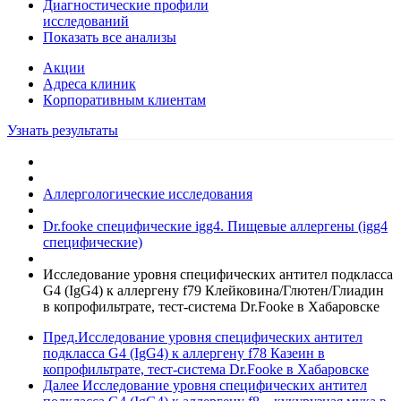
Диагностические профили
исследований
Показать все анализы
Акции
Адреса клиник
Кoрпоративным клиентам
Узнать результаты
Аллергологические исследования
Dr.fooke специфические igg4. Пищевые аллергены (igg4
специфические)
Исследование уровня специфических антител подкласса
G4 (IgG4) к аллергену f79 Клейковина/Глютен/Глиадин
в копрофильтрате, тест-система Dr.Fooke в Хабаровске
Пред.
Исследование уровня специфических антител
подкласса G4 (IgG4) к аллергену f78 Казеин в
копрофильтрате, тест-система Dr.Fooke в Хабаровске
Далее
Исследование уровня специфических антител