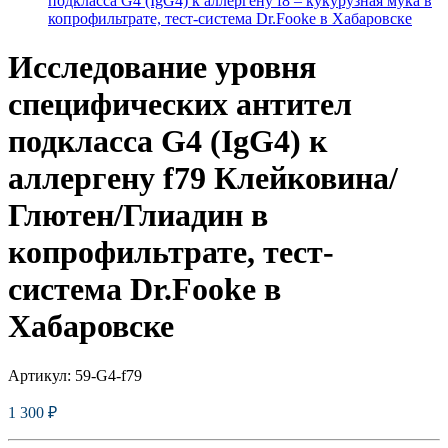
подкласса G4 (IgG4) к аллергену f8 – кукурузная мука в
копрофильтрате, тест-система Dr.Fooke в Хабаровске
Исследование уровня
специфических антител
подкласса G4 (IgG4) к
аллергену f79 Клейковина/
Глютен/Глиадин в
копрофильтрате, тест-
система Dr.Fooke в
Хабаровске
Артикул:
59-G4-f79
1 300
₽