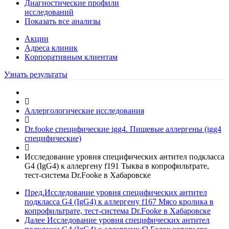
Диагностические профили
исследований
Показать все анализы
Акции
Адреса клиник
Кoрпоративным клиентам
Узнать результаты
Аллергологические исследования
Dr.fooke специфические igg4. Пищевые аллергены (igg4
специфические)
Исследование уровня специфических антител подкласса
G4 (IgG4) к аллергену f191 Тыква в копрофильтрате,
тест-система Dr.Fooke в Хабаровске
Пред.
Исследование уровня специфических антител
подкласса G4 (IgG4) к аллергену f167 Мясо кролика в
копрофильтрате, тест-система Dr.Fooke в Хабаровске
Далее
Исследование уровня специфических антител