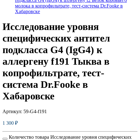
подкласса G4 (IgG4) к аллергену f2 Белок коровьего
молока в копрофильтрате, тест-система Dr.Fooke в
Хабаровске
Исследование уровня
специфических антител
подкласса G4 (IgG4) к
аллергену f191 Тыква в
копрофильтрате, тест-
система Dr.Fooke в
Хабаровске
Артикул:
59-G4-f191
1 300
₽
Количество товара Исследование уровня специфических