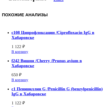
ПОХОЖИЕ АНАЛИЗЫ
c108 Ципрофлоксацин /Ciprofloxacin IgG в
Хабаровске
1 122
₽
В корзину
f242 Вишня /Cherry /Prunus avium в
Хабаровске
650
₽
В корзину
c1 Пенициллин G /Penicillin G (benzylpenicillin)
IgG в Хабаровске
1 122
₽