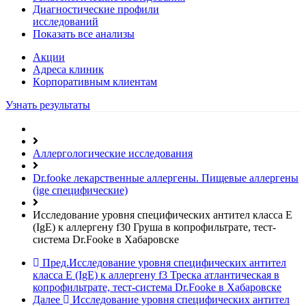
Диагностические профили
исследований
Показать все анализы
Акции
Адреса клиник
Кoрпоративным клиентам
Узнать результаты
Аллергологические исследования
Dr.fooke лекарственные аллергены. Пищевые аллергены
(ige специфические)
Исследование уровня специфических антител класса E
(IgE) к аллергену f30 Груша в копрофильтрате, тест-
система Dr.Fooke в Хабаровске
Пред.
Исследование уровня специфических антител
класса E (IgE) к аллергену f3 Треска атлантическая в
копрофильтрате, тест-система Dr.Fooke в Хабаровске
Далее
Исследование уровня специфических антител