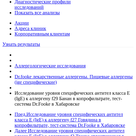
Диагностические профили
исследований
Показать все анализы
Акции
Адреса клиник
Кoрпоративным клиентам
Узнать результаты
Аллергологические исследования
Dr.fooke лекарственные аллергены. Пищевые аллергены
(ige специфические)
Исследование уровня специфических антител класса E
(IgE) к аллергену f29 Банан в копрофильтрате, тест-
система Dr.Fooke в Хабаровске
Пред.
Исследование уровня специфических антител
класса E (IgE) к аллергену f27 Говядина в
копрофильтрате, тест-система Dr.Fooke в Хабаровске
Далее
Исследование уровня специфических антител