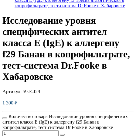
класса E (IgE) к аллергену f3 Треска атлантическая в
копрофильтрате, тест-система Dr.Fooke в Хабаровске
Исследование уровня
специфических антител
класса E (IgE) к аллергену
f29 Банан в копрофильтрате,
тест-система Dr.Fooke в
Хабаровске
Артикул:
59-E-f29
1 300
₽
Количество товара Исследование уровня специфических
антител класса E (IgE) к аллергену f29 Банан в
копрофильтрате, тест-система Dr.Fooke в Хабаровске