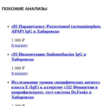
ПОХОЖИЕ АНАЛИЗЫ
c85 Парацетамол /Paracetamol (acetaminophen,
APAP) IgG в Хабаровске
1 080
₽
В корзину
c93 Индометацин /Indomethacine IgG в
Хабаровске
1 080
₽
В корзину
Исследование уровня специфических антител
класса E (IgE) к аллергену с111 Фенацетин в
копрофильтрате, тест-система Dr.Fooke в
Хабаровске