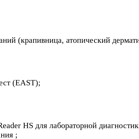
аний (крапивница, атопический дерматит
ест (EAST);
der HS для лабораторной диагностики 
ния ;