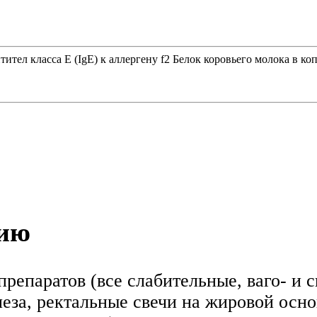
тел класса E (IgE) к аллергену f2 Белок коровьего молока в коп
нию
репаратов (все слабительные, ваго- и 
леза, ректальные свечи на жировой осно