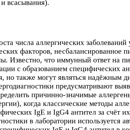
и всасывания).
ста числа аллергических заболеваний у
еских факторов, несбалансированное п
ы. Известно, что иммунный ответ на п
ации с образованием специфических ан
я, но также могут являться надёжным 
ергодиагностики предусматривают выя
определить причинно-значимые аллерген
ргии), когда классические методы алл
ических IgE и IgG4 антител за счёт и
остики в лаборатории используется ав
специфических IgE и IgG4 антител в к