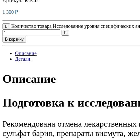
Артикул:
59-E-f2
1 300
₽
Количество товара Исследование уровня специфических анти
В корзину
Описание
Детали
Описание
Подготовка к исследова
Рекомендована отмена лекарственных п
сульфат бария, препараты висмута, же