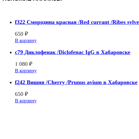
f322 Смородина красная /Red currant /Ribes sylv
650
₽
В корзину
c79 Диклофенак /Diclofenac IgG в Хабаровске
1 080
₽
В корзину
f242 Вишня /Cherry /Prunus avium в Хабаровске
650
₽
В корзину