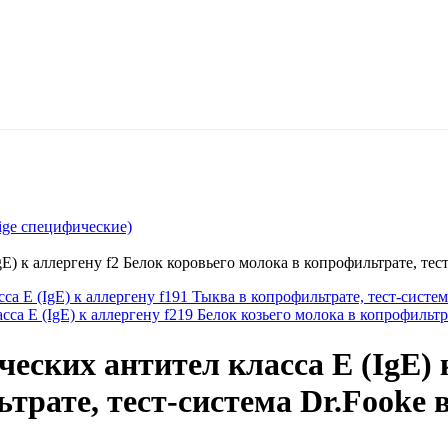
ige специфические)
) к аллергену f2 Белок коровьего молока в копрофильтрате, тес
а E (IgE) к аллергену f191 Тыква в копрофильтрате, тест-систем
а E (IgE) к аллергену f219 Белок козьего молока в копрофильтр
еских антител класса E (IgE) 
трате, тест-система Dr.Fooke 