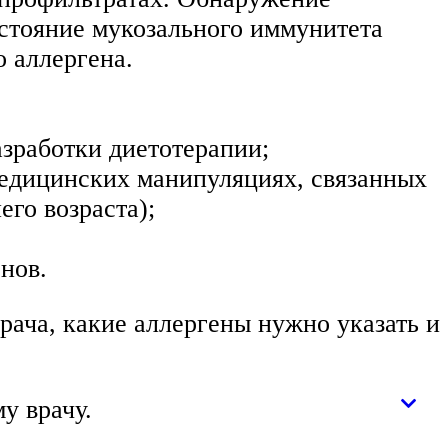
остояние мукозального иммунитета
 аллергена.
азработки диетотерапии;
медицинских манипуляциях, связанных
го возраста);
нов.
рача, какие аллергены нужно указать и
у врачу.