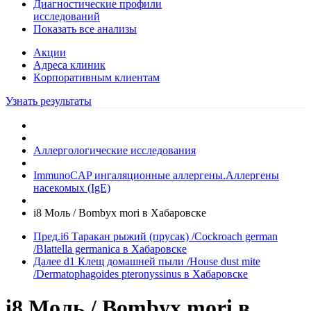
Диагностические профили
исследований
Показать все анализы
Акции
Адреса клиник
Кoрпоративным клиентам
Узнать результаты
Аллергологические исследования
ImmunoCAP ингаляционные аллергены.Аллергены
насекомых (IgE)
i8 Моль / Bombyx mori в Хабаровске
Пред.
i6 Таракан рыжий (прусак) /Cockroach german
/Blattella germanica в Хабаровске
Далее
d1 Клещ домашней пыли /House dust mite
/Dermatophagoides pterоnyssinus в Хабаровске
i8 Моль / Bombyx mori в