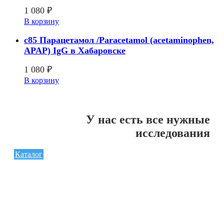
1 080
₽
В корзину
c85 Парацетамол /Paracetamol (acetaminophen,
APAP) IgG в Хабаровске
1 080
₽
В корзину
У нас есть все нужные
исследования
Каталог