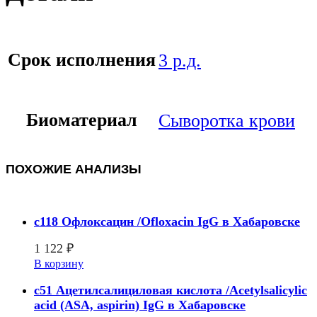
Срок исполнения
3 р.д.
Биоматериал
Сыворотка крови
ПОХОЖИЕ АНАЛИЗЫ
c118 Офлоксацин /Ofloxacin IgG в Хабаровске
1 122
₽
В корзину
c51 Ацетилсалициловая кислота /Acetylsalicylic
acid (ASA, aspirin) IgG в Хабаровске