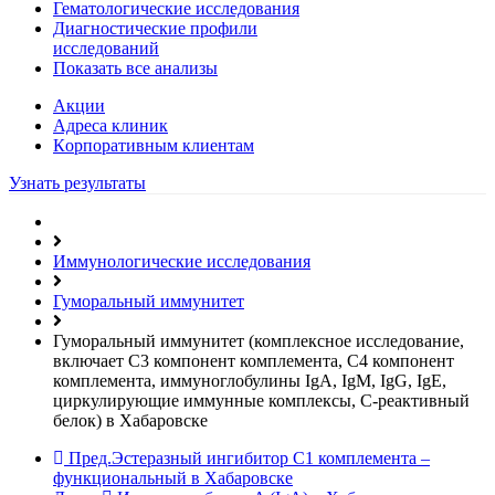
Гематологические исследования
Диагностические профили
исследований
Показать все анализы
Акции
Адреса клиник
Кoрпоративным клиентам
Узнать результаты
Иммунологические исследования
Гуморальный иммунитет
Гуморальный иммунитет (комплексное исследование,
включает С3 компонент комплемента, С4 компонент
комплемента, иммуноглобулины IgА, IgМ, IgG, IgE,
циркулирующие иммунные комплексы, С-реактивный
белок) в Хабаровске
Пред.
Эстеразный ингибитор С1 комплемента –
функциональный в Хабаровске