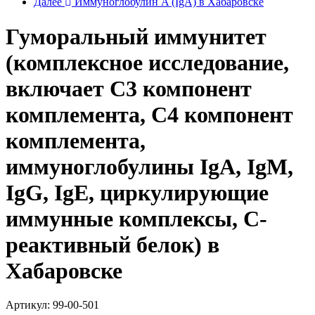
Далее
Иммуноглобулин A (IgA) в Хабаровске
Гуморальный иммунитет
(комплексное исследование,
включает С3 компонент
комплемента, С4 компонент
комплемента,
иммуноглобулины IgА, IgМ,
IgG, IgE, циркулирующие
иммунные комплексы, С-
реактивный белок) в
Хабаровске
Артикул:
99-00-501