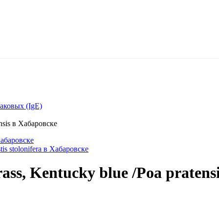
аковых (IgE)
nsis в Хабаровске
Хабаровске
is stolonifera в Хабаровске
ss, Kentucky blue /Poa pratens