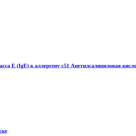
сса E (IgE) к аллергену c51 Ацетилсалициловая кисло
ске