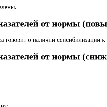
влены.
азателей от нормы (пов
а говорит о наличии сенсибилизации к
азателей от нормы (сниж
из;