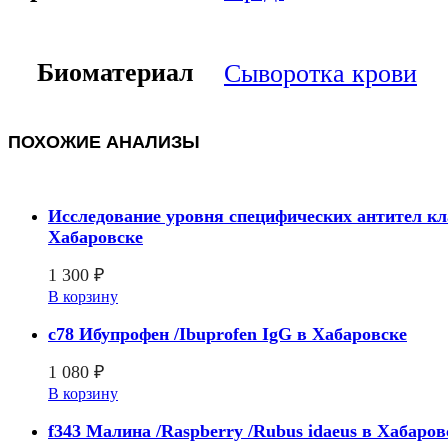
Биоматериал
Сыворотка крови
ПОХОЖИЕ АНАЛИЗЫ
Исследование уровня специфических антител кла
Хабаровске
1 300
₽
В корзину
c78 Ибупрофен /Ibuprofen IgG в Хабаровске
1 080
₽
В корзину
f343 Малина /Raspberry /Rubus idaeus в Хабаров