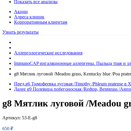
Показать все анализы
Акции
Адреса клиник
Кoрпоративным клиентам
Узнать результаты
Аллергологические исследования
ImmunoCAP ингаляционные аллергены. Пыльца трав и зл
g8 Мятлик луговой /Meadou grass, Kentucky blue /Poa prate
Пред.
g6 Тимофеевка луговая /Timothy /Phleum pratense в 
Далее
g9 Полевица побегоносная /Redtop, Bentgrass /Agrost
g8 Мятлик луговой /Meadou gra
Артикул:
53-E-g8
650
₽