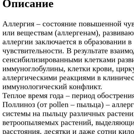
Описание
Аллергия – состояние повышенной чув
или веществам (аллергенам), развива
аллергии заключается в образовании в
чувствительности. В результате взаим
сенсибилизированными клетками разви
иммуноглобулины, клетки крови, цир
аллергическими реакциями в клиничес
иммунологический конфликт.
Теплое время года – период обострени
Поллиноз (от pollen – пыльца) – алле
системы на пыльцу различных растени
ветроопыляемых растений, выделяющи
расстояния, десятки и даже сотни кил