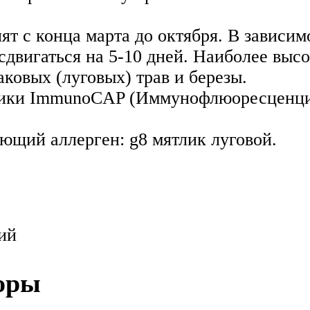
ят с конца марта до октября. В зависи
сдвигаться на 5-10 дней. Наиболее выс
аковых (луговых) трав и березы.
дики ImmunoCAP (Иммунофлюоресценция
ющий аллерген: g8 мятлик луговой.
ий
оры