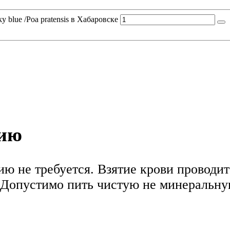
 blue /Poa pratensis в Хабаровске
нию
ю не требуется. Взятие крови проводитс
Допустимо пить чистую не минеральную