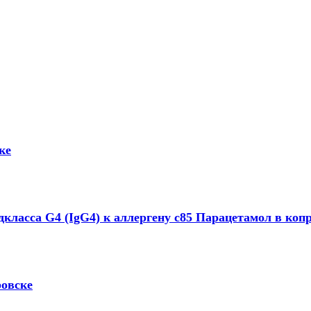
ке
класса G4 (IgG4) к аллергену с85 Парацетамол в копр
ровске