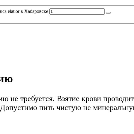
ca elatior в Хабаровске
нию
ю не требуется. Взятие крови проводитс
Допустимо пить чистую не минеральную