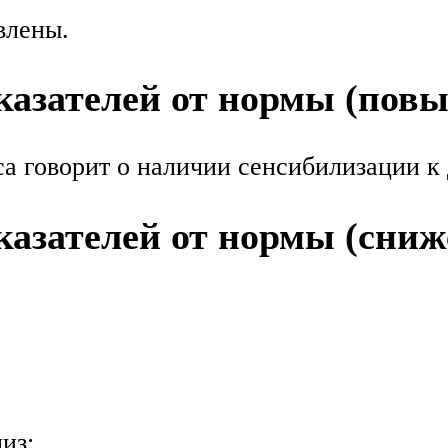
влены.
азателей от нормы (пов
а говорит о наличии сенсибилизации к
азателей от нормы (сниж
из;