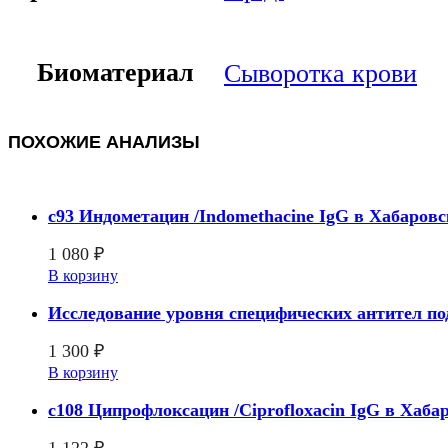
Биоматериал
Сыворотка крови
ПОХОЖИЕ АНАЛИЗЫ
c93 Индометацин /Indomethacine IgG в Хабаровс
1 080
₽
В корзину
Исследование уровня специфических антител под
1 300
₽
В корзину
c108 Ципрофлоксацин /Ciprofloxacin IgG в Хаба