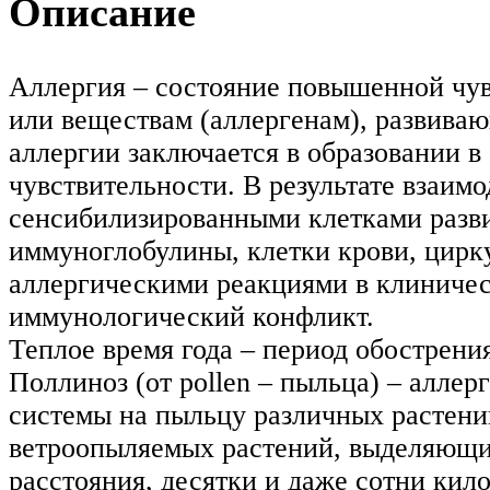
Описание
Аллергия – состояние повышенной чув
или веществам (аллергенам), развива
аллергии заключается в образовании в
чувствительности. В результате взаим
сенсибилизированными клетками разви
иммуноглобулины, клетки крови, цир
аллергическими реакциями в клиничес
иммунологический конфликт.
Теплое время года – период обострени
Поллиноз (от pollen – пыльца) – алле
системы на пыльцу различных растени
ветроопыляемых растений, выделяющи
расстояния, десятки и даже сотни кил