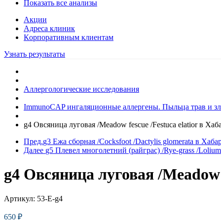
Показать все анализы
Акции
Адреса клиник
Кoрпоративным клиентам
Узнать результаты
Аллергологические исследования
ImmunoCAP ингаляционные аллергены. Пыльца трав и зл
g4 Овсяница луговая /Meadow fescue /Festuca elatior в Хаб
Пред.
g3 Ежа сборная /Cocksfoot /Dactylis glomerata в Хаба
Далее
g5 Плевел многолетний (райграс) /Rye-grass /Loliu
g4 Овсяница луговая /Meadow f
Артикул:
53-E-g4
650
₽