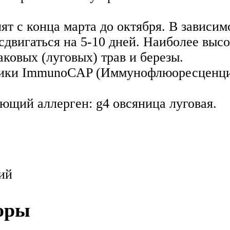
ят с конца марта до октября. В зависи
сдвигаться на 5-10 дней. Наиболее выс
аковых (луговых) трав и березы.
дики ImmunoCAP (Иммунофлюоресценция
ющий аллерген: g4 овсяница луговая.
ий
оры