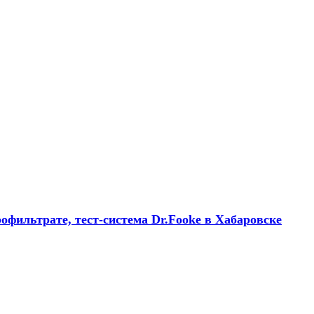
офильтрате, тест-система Dr.Fooke в Хабаровске