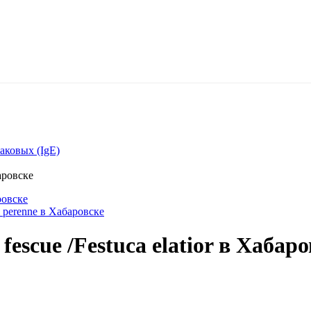
аковых (IgE)
аровске
ровске
m perenne в Хабаровске
escue /Festuca elatior в Хабаро