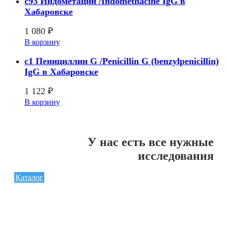
c93 Индометацин /Indomethacine IgG в
Хабаровске
1 080
₽
В корзину
c1 Пенициллин G /Penicillin G (benzylpenicillin)
IgG в Хабаровске
1 122
₽
В корзину
У нас есть все нужные
исследования
Каталог