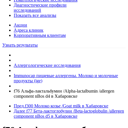
Диагностические профили
исследований
Показать все анализы
Акции
Адреса клиник
Кoрпоративным клиентам
Узнать результаты
Аллергологические исследования
Immunocap пищевые аллергены. Молоко и молочные
продукты (ige)
f76 Альфа-лактальбумин /Alpha-lactalbumin /allergen
component nBos d4 в Хабаровске
Пред.
f300 Молоко козье /Goat milk в Хабаровске
Далее
f77 Бета-лактоглобулин /Beta-lactoglobulin /allergen
component nBos d5 в Хабаровске