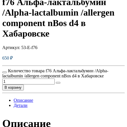
f76 Альфа-лактальбумин
/Alpha-lactalbumin /allergen
component nBos d4 в
Хабаровске
Артикул:
53-E-f76
650
₽
Количество товара f76 Альфа-лактальбумин /Alpha-
lactalbumin /allergen component nBos d4 в Хабаровске
В корзину
Описание
Детали
Описание