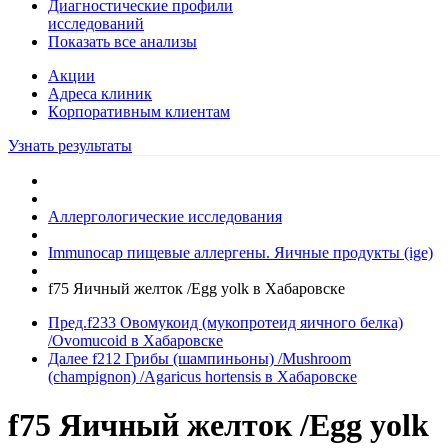
Диагностические профили
исследований
Показать все анализы
Акции
Адреса клиник
Кoрпоративным клиентам
Узнать результаты
Аллергологические исследования
Immunocap пищевые аллергены. Яичные продукты (ige)
f75 Яичный желток /Egg yolk в Хабаровске
Пред.
f233 Овомукоид (мукопротеид яичного белка)
/Ovomucoid в Хабаровске
Далее
f212 Грибы (шампиньоны) /Mushroom
(champignon) /Agaricus hortensis в Хабаровске
f75 Яичный желток /Egg yolk