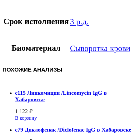
Срок исполнения
3 р.д.
Биоматериал
Сыворотка крови
ПОХОЖИЕ АНАЛИЗЫ
c115 Линкомицин /Lincomycin IgG в
Хабаровске
1 122
₽
В корзину
c79 Диклофенак /Diclofenac IgG в Хабаровске