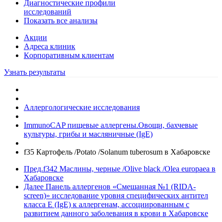
Диагностические профили
исследований
Показать все анализы
Акции
Адреса клиник
Кoрпоративным клиентам
Узнать результаты
Аллергологические исследования
ImmunoCAP пищевые аллергены.Овощи, бахчевые
культуры, грибы и масляничные (IgE)
f35 Картофель /Potato /Solanum tuberosum в Хабаровске
Пред.
f342 Маслины, черные /Olive black /Olea europaea в
Хабаровске
Далее
Панель аллергенов «Смешанная №1 (RIDA-
screen)» исследование уровня специфических антител
класса E (IgE) к аллергенам, ассоциированным с
развитием данного заболевания в крови в Хабаровске