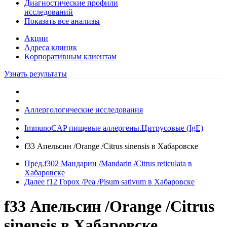
Диагностические профили
исследований
Показать все анализы
Акции
Адреса клиник
Кoрпоративным клиентам
Узнать результаты
Аллергологические исследования
ImmunoCAP пищевые аллергены.Цитрусовые (IgE)
f33 Апельсин /Orange /Citrus sinensis в Хабаровске
Пред.
f302 Мандарин /Mandarin /Citrus reticulata в
Хабаровске
Далее
f12 Горох /Pea /Pisum sativum в Хабаровске
f33 Апельсин /Orange /Citrus
sinensis в Хабаровске