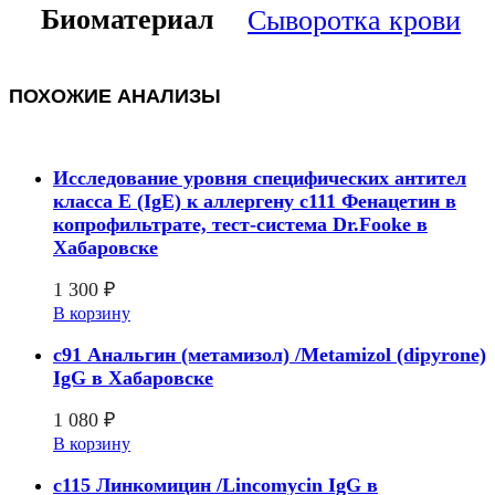
Биоматериал
Сыворотка крови
ПОХОЖИЕ АНАЛИЗЫ
Исследование уровня специфических антител
класса E (IgE) к аллергену с111 Фенацетин в
копрофильтрате, тест-система Dr.Fooke в
Хабаровске
1 300
₽
В корзину
c91 Анальгин (метамизол) /Metamizol (dipyrone)
IgG в Хабаровске
1 080
₽
В корзину
c115 Линкомицин /Lincomycin IgG в