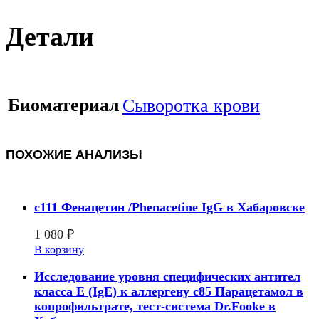
Детали
Биоматериал
Сыворотка крови
ПОХОЖИЕ АНАЛИЗЫ
c111 Фенацетин /Phenacetine IgG в Хабаровске
1 080
₽
В корзину
Исследование уровня специфических антител
класса E (IgE) к аллергену с85 Парацетамол в
копрофильтрате, тест-система Dr.Fooke в