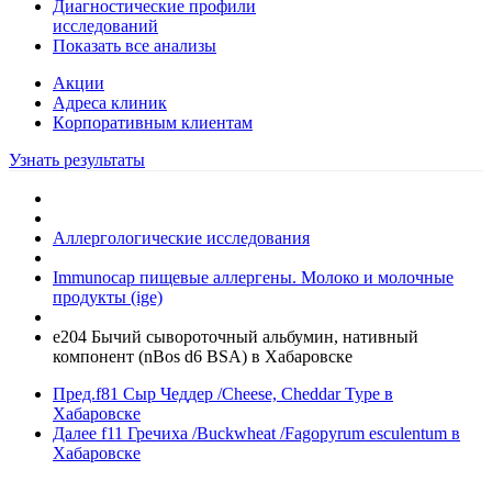
Диагностические профили
исследований
Показать все анализы
Акции
Адреса клиник
Кoрпоративным клиентам
Узнать результаты
Аллергологические исследования
Immunocap пищевые аллергены. Молоко и молочные
продукты (ige)
e204 Бычий сывороточный альбумин, нативный
компонент (nBos d6 BSA) в Хабаровске
Пред.
f81 Сыр Чеддер /Cheese, Сheddar Type в
Хабаровске
Далее
f11 Гречиха /Buckwheat /Fagopyrum esculentum в
Хабаровске