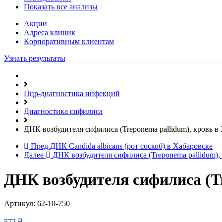
Показать все анализы
Акции
Адреса клиник
Кoрпоративным клиентам
Узнать результаты
Пцр-диагностика инфекций
Диагностика сифилиса
ДНК возбудителя сифилиса (Treponema pallidum), кровь в
Пред.
ДНК Candida albicans (рот соскоб) в Хабаровске
Далее
ДНК возбудителя сифилиса (Treponema pallidum),
ДНК возбудителя сифилиса (Tr
Артикул:
62-10-750
572
₽