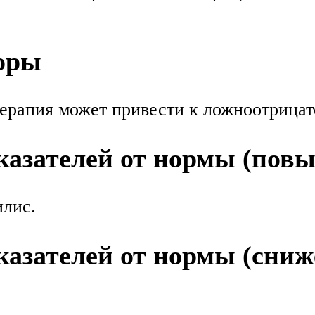
оры
рапия может привести к ложноотрицате
азателей от нормы (пов
илис.
азателей от нормы (сниж