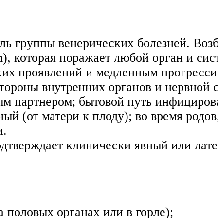
ь группы венерических болезней. Возб
m), которая поражает любой орган и сис
их проявлений и медленным прогресси
тороны внутренних органов и нервной с
ым партнером; бытовой путь инфицирова
ый (от матери к плоду); во время родов
и.
дтверждает клинически явный или лат
 половых органах или в горле);