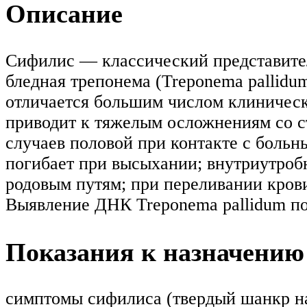
Описание
Сифилис — классический представител
бледная трепонема (Treponema pallidu
отличается большим числом клиническ
приводит к тяжелым осложнениям со с
случаев половой при контакте с больн
погибает при высыхании; внутриутробн
родовым путям; при переливании кров
Выявление ДНК Treponema pallidum по
Показания к назначению
симптомы сифилиса (твердый шанкр на