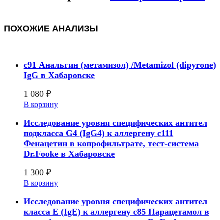
ПОХОЖИЕ АНАЛИЗЫ
c91 Анальгин (метамизол) /Metamizol (dipyrone)
IgG в Хабаровске
1 080
₽
В корзину
Исследование уровня специфических антител
подкласса G4 (IgG4) к аллергену с111
Фенацетин в копрофильтрате, тест-система
Dr.Fooke в Хабаровске
1 300
₽
В корзину
Исследование уровня специфических антител
класса E (IgE) к аллергену с85 Парацетамол в