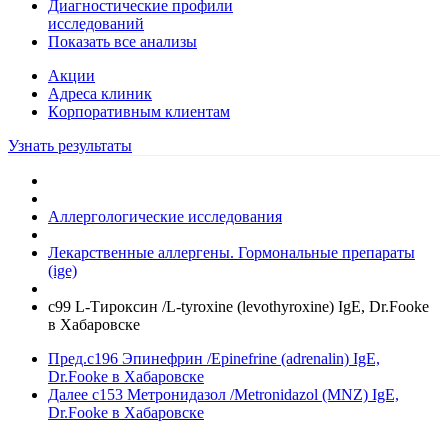
Диагностические профили
исследований
Показать все анализы
Акции
Адреса клиник
Кoрпоративным клиентам
Узнать результаты
Аллергологические исследования
Лекарственные аллергены. Гормональные препараты
(ige)
c99 L-Тироксин /L-tyroxine (levothyroxine) IgE, Dr.Fooke
в Хабаровске
Пред.
c196 Эпинефрин /Epinefrine (adrenalin) IgE,
Dr.Fooke в Хабаровске
Далее
c153 Метронидазол /Metronidazol (MNZ) IgE,
Dr.Fooke в Хабаровске