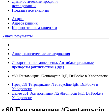
Диагностические профили
исследований
Показать все анализы
Акции
Адреса клиник
Кoрпоративным клиентам
Узнать результаты
Аллергологические исследования
Лекарственные аллергены. Антибактериальные
препараты (антибиотики) (ige)
c60 Гентамицин /Gentamycin IgE, Dr.Fooke в Хабаровске
Пред.
c59 Тетрациклин /Tetracycline IgE, Dr.Fooke в
Хабаровске
Далее
c61 Эритромицин /Erythromycin IgE, Dr.Fooke в
Хабаровске
c60 Гентамицин /Gentamycin