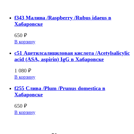
f343 Малина /Raspberry /Rubus idaeus в
Хабаровске
650
₽
В корзину
c51 Ацетилсалициловая кислота /Acetylsalicylic
acid (ASA, aspirin) IgG в Хабаровске
1 080
₽
В корзину
f255 Слива /Plum /Prunus domestica в
Хабаровске
650
₽
В корзину