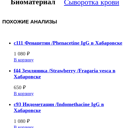
Биоматериал
Сыворотка крови
ПОХОЖИЕ АНАЛИЗЫ
c111 Фенацетин /Phenacetine IgG в Хабаровске
1 080
₽
В корзину
f44 Земляника /Strawberry /Fragaria vesca в
Хабаровске
650
₽
В корзину
c93 Индометацин /Indomethacine IgG в
Хабаровске
1 080
₽
В корзину