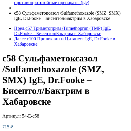
противопротозойные препараты (ige)
c58 Сульфаметоксазол /Sulfamethoxazole (SMZ, SMX)
IgE, Dr.Fooke – Бисептол/Бактрим в Хабаровске
Пред.
c57 Триметоприм /Trimethoprim (TMP) IgE,
Dr.Fooke – Бисептол/Бактрим в Хабаровске
Далее
c100 Прилокаин и Цитанест IgE, Dr.Fooke в
Хабаровске
c58 Сульфаметоксазол
/Sulfamethoxazole (SMZ,
SMX) IgE, Dr.Fooke –
Бисептол/Бактрим в
Хабаровске
Артикул:
54-E-c58
715
₽