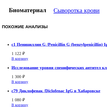
Биоматериал
Сыворотка крови
ПОХОЖИЕ АНАЛИЗЫ
c1 Пенициллин G /Penicillin G (benzylpenicillin)
1 122
₽
В корзину
Исследование уровня специфических антител кла
1 300
₽
В корзину
c79 Диклофенак /Diclofenac IgG в Хабаровске
1 080
₽
В корзину