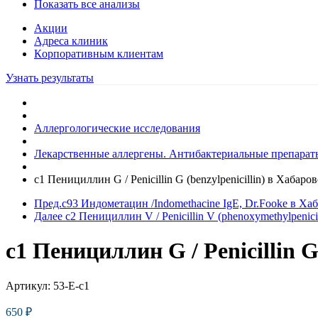
Показать все анализы
Акции
Адреса клиник
Кoрпоративным клиентам
Узнать результаты
Аллергологические исследования
Лекарственные аллергены. Антибактериальные препараты
c1 Пенициллин G / Penicillin G (benzylpenicillin) в Хабаро
Пред.
c93 Индометацин /Indomethacine IgE, Dr.Fooke в Ха
Далее
c2 Пенициллин V / Penicillin V (phenoxymethylpenici
c1 Пенициллин G / Penicillin G
Артикул:
53-E-c1
650
₽