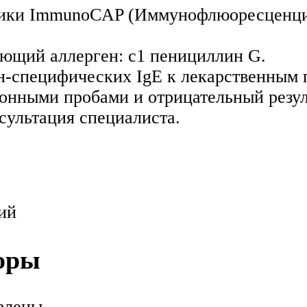
дики ImmunoCAP (Иммунофлюоресценция
ующий аллерген: c1 пенициллин G.
-специфических IgE к лекарственным п
онными пробами и отрицательный резул
сультация специалиста.
ий
оры
влены.