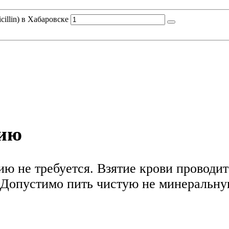
cillin) в Хабаровске
нию
ю не требуется. Взятие крови проводитс
Допустимо пить чистую не минеральную