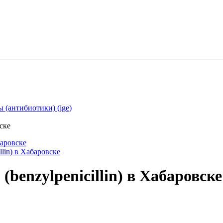
 (антибиотики) (ige)
вске
баровске
llin) в Хабаровске
 (benzylpenicillin) в Хабаровске