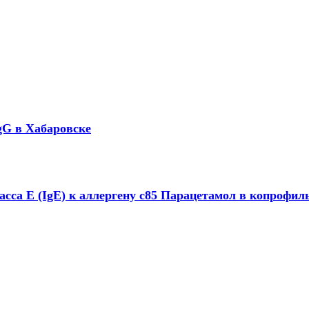
 IgG в Хабаровске
сса E (IgE) к аллергену с85 Парацетамол в копрофиль