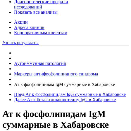
Диагностические профили
исследований
Показать все анализы
Акции
Адреса клиник
Кoрпоративным клиентам
Узнать результаты
Аутоиммунная патология
Маркеры антифосфолипидного синдрома
Ат к фосфолипидам IgM суммарные в Хабаровске
Пред.
Ат к фосфолипидам IgG суммарные в Хабаровске
Далее
Ат к бета2-гликопротеину IgG в Хабаровске
Ат к фосфолипидам IgM
суммарные в Хабаровске