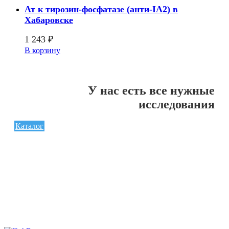
Ат к тирозин-фосфатазе (анти-IA2) в
Хабаровске
1 243
₽
В корзину
У нас есть все нужные
исследования
Каталог