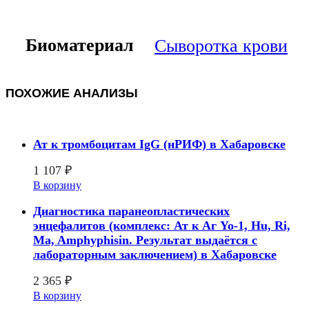
Биоматериал
Сыворотка крови
ПОХОЖИЕ АНАЛИЗЫ
Ат к тромбоцитам IgG (нРИФ) в Хабаровске
1 107
₽
В корзину
Диагностика паранеопластических
энцефалитов (комплекс: Ат к Аг Yo-1, Hu, Ri,
Ma, Amphyphisin. Результат выдаётся с
лабораторным заключением) в Хабаровске
2 365
₽
В корзину