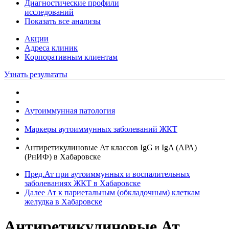
Диагностические профили
исследований
Показать все анализы
Акции
Адреса клиник
Кoрпоративным клиентам
Узнать результаты
Аутоиммунная патология
Маркеры аутоиммунных заболеваний ЖКТ
Антиретикулиновые Ат классов IgG и IgA (АРА)
(РнИФ) в Хабаровске
Пред.
Ат при аутоиммунных и воспалительных
заболеваниях ЖКТ в Хабаровске
Далее
Ат к париетальным (обкладочным) клеткам
желудка в Хабаровске
Антиретикулиновые Ат