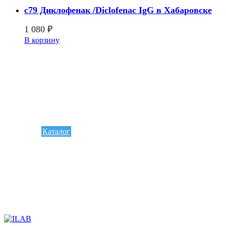
c79 Диклофенак /Diclofenac IgG в Хабаровске
1 080
₽
В корзину
Каталог