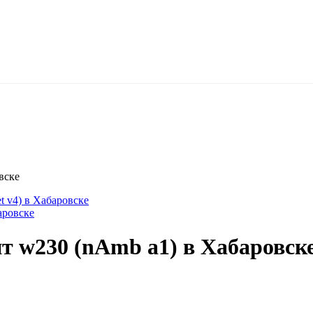
вске
t v4) в Хабаровске
аровске
 w230 (nAmb a1) в Хабаровск