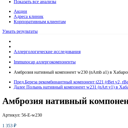
Показать все анализы
Акции
Адреса клиник
Кoрпоративным клиентам
Узнать результаты
Аллергологические исследования
Immunocap аллергокомпоненты
Амброзия нативный компонент w230 (nAmb a1) в Хабаро
Пред.
Береза рекомбинантный компонент t221 (rBet v2, rBe
Далее
Полынь нативный компонент w231 (nArt v1) в Хаб
Амброзия нативный компонент
Артикул:
56-E-w230
1 353
₽