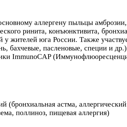
основному аллергену пыльцы амброзии, 
ческого ринита, конъюнктивита, бронхи
 у жителей юга России. Также участву
ь, бахчевые, пасленовые, специи и др.)
дики ImmunoCAP (Иммунофлюоресценция
ий (бронхиальная астма, аллергический
зема, поллиноз, пищевая аллергия)