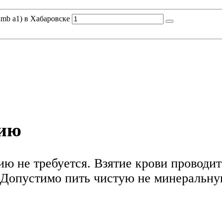
mb a1) в Хабаровске
нию
ю не требуется. Взятие крови проводитс
Допустимо пить чистую не минеральную