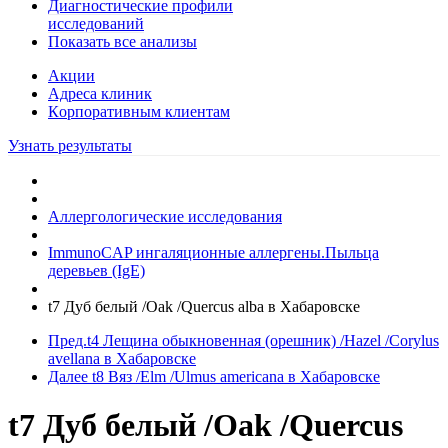
Диагностические профили
исследований
Показать все анализы
Акции
Адреса клиник
Кoрпоративным клиентам
Узнать результаты
Аллергологические исследования
ImmunoCAP ингаляционные аллергены.Пыльца
деревьев (IgE)
t7 Дуб белый /Oak /Quercus alba в Хабаровске
Пред.
t4 Лещина обыкновенная (орешник) /Hazel /Corylus
avellana в Хабаровске
Далее
t8 Вяз /Elm /Ulmus americana в Хабаровске
t7 Дуб белый /Oak /Quercus