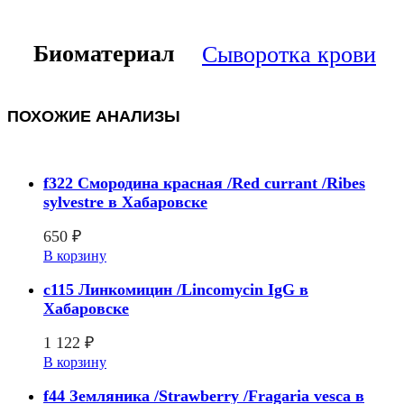
Биоматериал
Сыворотка крови
ПОХОЖИЕ АНАЛИЗЫ
f322 Смородина красная /Red currant /Ribes
sylvestre в Хабаровске
650
₽
В корзину
c115 Линкомицин /Lincomycin IgG в
Хабаровске
1 122
₽
В корзину
f44 Земляника /Strawberry /Fragaria vesca в