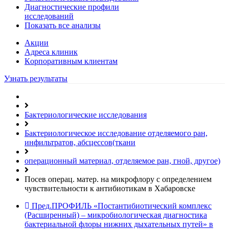
Диагностические профили
исследований
Показать все анализы
Акции
Адреса клиник
Кoрпоративным клиентам
Узнать результаты
Бактериологические исследования
Бактериологическое исследование отделяемого ран,
инфильтратов, абсцессов(ткани
операционный материал, отделяемое ран, гной, другое)
Посев операц. матер. на микрофлору с определением
чувcтвительности к антибиотикам в Хабаровске
Пред.
ПРОФИЛЬ «Постантибиотический комплекс
(Расширенный) – микробиологическая диагностика
бактериальной флоры нижних дыхательных путей» в