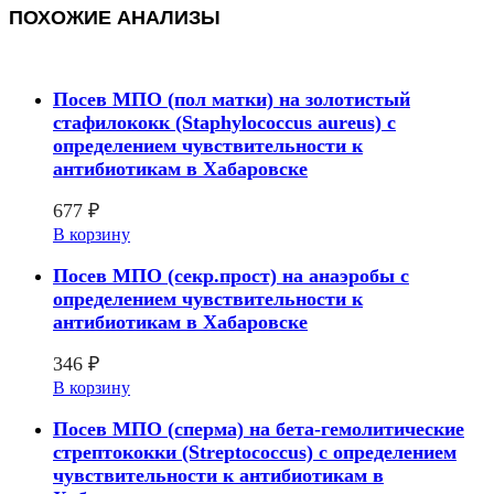
ПОХОЖИЕ АНАЛИЗЫ
Посев МПО (пол матки) на золотистый
стафилококк (Staphylococcus aureus) с
определением чувcтвительности к
антибиотикам в Хабаровске
677
₽
В корзину
Посев МПО (секр.прост) на анаэробы с
определением чувcтвительности к
антибиотикам в Хабаровске
346
₽
В корзину
Посев МПО (сперма) на бета-гемолитические
стрептококки (Streptococcus) с определением
чувcтвительности к антибиотикам в