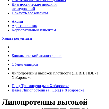
Диагностические профили
исследований
Показать все анализы
Акции
Адреса клиник
Кoрпоративным клиентам
Узнать результаты
Биохимический анализ крови
Обмен липидов
Липопротеины высокой плотности (ЛПВП, HDL) в
Хабаровске
Пред.
Триглицериды в Хабаровске
Далее
Липопротеин (a), Lp(a) в Хабаровске
Липопротеины высокой