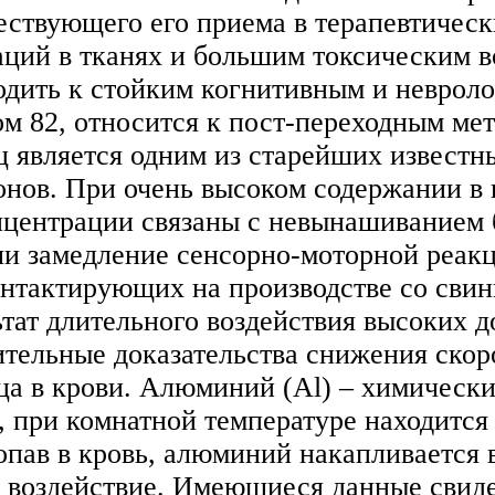
ствующего его приема в терапевтическ
аций в тканях и большим токсическим в
одить к стойким когнитивным и неврол
м 82, относится к пост-переходным мет
ц является одним из старейших известн
ионов. При очень высоком содержании в
онцентрации связаны с невынашиванием
и замедление сенсорно-моторной реак
онтактирующих на производстве со сви
ьтат длительного воздействия высоких д
дительные доказательства снижения ско
ца в крови. Алюминий (Al) – химическ
 при комнатной температуре находится 
пав в кровь, алюминий накапливается в
е воздействие. Имеющиеся данные свиде