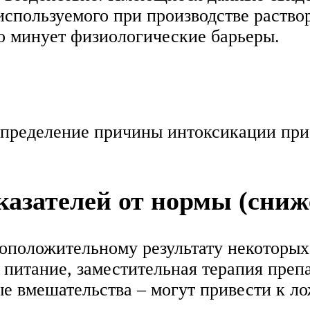
используемого при производстве раство
го минует физиологические барьеры.
определение причины интоксикации при
азателей от нормы (сниж
оположительному результату некоторых
 питание, заместительная терапия преп
ые вмешательства – могут привести к 