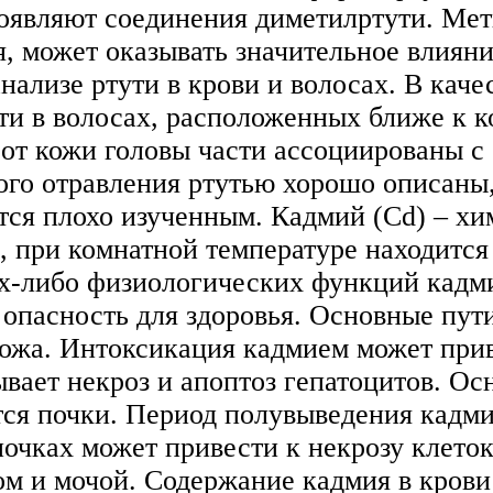
являют соединения диметилртути. Мети
, может оказывать значительное влияни
нализе ртути в крови и волосах. В каче
ти в волосах, расположенных ближе к к
е от кожи головы части ассоциированы 
го отравления ртутью хорошо описаны, 
ется плохо изученным. Кадмий (Cd) – 
, при комнатной температуре находится
их-либо физиологических функций кадми
опасность для здоровья. Основные пут
кожа. Интоксикация кадмием может прив
зывает некроз и апоптоз гепатоцитов. 
ся почки. Период полувыведения кадмия
почках может привести к некрозу клето
м и мочой. Содержание кадмия в крови 