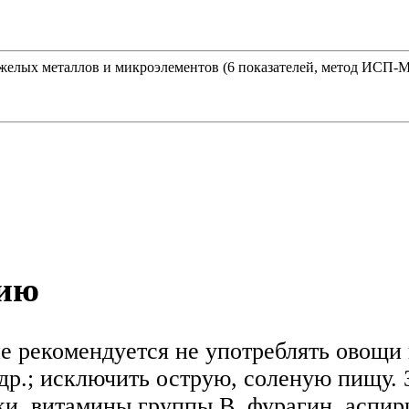
елых металлов и микроэлементов (6 показателей, метод ИСП-МС):
нию
ие рекомендуется не употреблять овощи
 др.; исключить острую, соленую пищу. 
ки, витамины группы В, фурагин, аспир