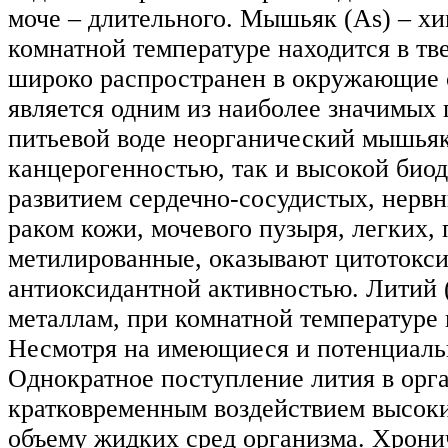
моче – длительного. Мышьяк (As) – хи
комнатной температуре находится в т
широко распространен в окружающие ср
является одним из наиболее значимых
питьевой воде неорганический мышьяк
канцерогенностью, так и высокой био
развитием сердечно-сосудистых, нервн
раком кожи, мочевого пузыря, легких,
метилированные, оказывают цитотокси
антиоксидантной активностью. Литий 
металлам, при комнатной температуре 
Несмотря на имеющиеся и потенциальн
Однократное поступление лития в орга
кратковременным воздействием высоки
объему жидких сред организма. Хронич