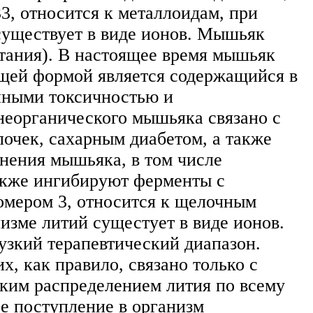
3, относится к металлоидам, при
существует в виде ионов. Мышьяк
итания). В настоящее время мышьяк
ющей формой является содержащийся в
нными токсичностью и
неорганического мышьяка связано с
очек, сахарным диабетом, а также
инения мышьяка, в том числе
акже ингибируют ферменты с
омером 3, относится к щелочным
изме литий сущестует в виде ионов.
узкий терапевтический диапазон.
, как правило, связано только с
ким распределением лития по всему
ое поступление в организм