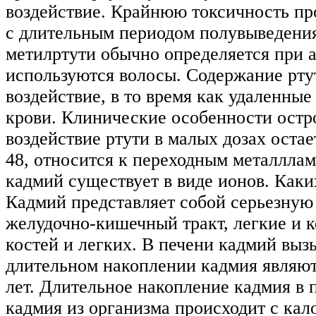
воздействие. Крайнюю токсичность про
с длительным периодом полувыведения
метилртути обычно определяется при а
используются волосы. Содержание рту
воздействие, в то время как удаленны
крови. Клинические особенности остро
воздействие ртути в малых дозах оста
48, относится к переходным металллам
кадмий существует в виде ионов. Как
Кадмий представляет собой серьезную 
желудочно-кишечный тракт, легкие и 
костей и легких. В печени кадмий вы
длительном накоплении кадмия являют
лет. Длительное накопление кадмия в 
кадмия из организма происходит с кало