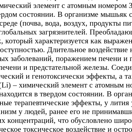
мический элемент с атомным номером 3
вердом состоянии. В организме мышьяк 
еде (почва, вода, воздух, продукты п
 глобальных загрязнителей. Преоблада
, который характеризуется как выраже
доступностью. Длительное воздействие 
ых заболеваний, поражением печени и п
 печени и предстательной железы. Соед
ческий и генотоксически эффекты, а т
(Li) – химический элемент с атомным н
находится в твердом состоянии. В орган
ые терапевтические эффекты, у лития 
низм у людей, ранее его не принимавших
х концентраций, что обусловлено широ
еское токсическое воздействие и остр