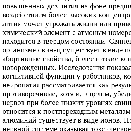
повышенных доз лития на фоне предше
воздействием более высоких концентр
лития может угрожать жизни или прив
химический элемент с атмоным номеро
находится в твердом состоянии. Свине
организме свинец существует в виде 
абортивные свойства, более низкие к
новорожденных. Исследования показал
когнитивной функции у работников, к
нейропатия рассматривается как резул
противоречивые, хотя и, в целом, убе
нервов при более низких уровнях свин
относится к постпереходным металлам,
алюминий существует в виде ионов. По
нервной системе оказывая токсическо