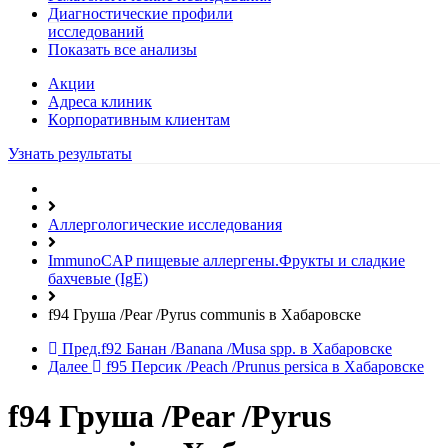
Диагностические профили
исследований
Показать все анализы
Акции
Адреса клиник
Кoрпоративным клиентам
Узнать результаты
Аллергологические исследования
ImmunoCAP пищевые аллергены.Фрукты и сладкие
бахчевые (IgE)
f94 Груша /Pear /Pyrus communis в Хабаровске
Пред.
f92 Банан /Banana /Musa spp. в Хабаровске
Далее
f95 Персик /Peach /Prunus persica в Хабаровске
f94 Груша /Pear /Pyrus