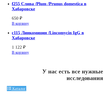
f255 Слива /Plum /Prunus domestica в
Хабаровске
650
₽
В корзину
c115 Линкомицин /Lincomycin IgG в
Хабаровске
1 122
₽
В корзину
У нас есть все нужные
исследования
Каталог